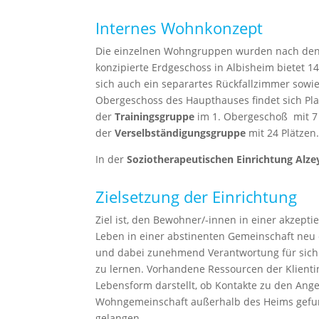
Internes Wohnkonzept
Die einzelnen Wohngruppen wurden nach den Kr
konzipierte Erdgeschoss in Albisheim bietet 1
sich auch ein separartes Rückfallzimmer sowie
Obergeschoss des Haupthauses findet sich Plat
der
Trainingsgruppe
im 1. Obergeschoß mit 7
der
Verselbständigungsgruppe
mit 24 Plätzen
In der
Soziotherapeutischen Einrichtung Alze
Zielsetzung der Einrichtung
Ziel ist, den Bewohner/-innen in einer akze
Leben in einer abstinenten Gemeinschaft neu 
und dabei zunehmend Verantwortung für sich 
zu lernen. Vorhandene Ressourcen der Klienti
Lebensform darstellt, ob Kontakte zu den Ang
Wohngemeinschaft außerhalb des Heims gefund
gelangen.