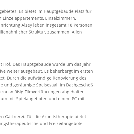
gebietes. Es bietet im Hauptgebäude Platz für
n Einzelappartements, Einzelzimmern,
inrichtung Alzey leben insgesamt 18 Personen
lienähnlicher Struktur, zusammen. Allen
mit Hof. Das Hauptgebäude wurde um das Jahr
ive weiter ausgebaut. Es beherbergt im ersten
et. Durch die aufwändige Renovierung des
che und geräumige Speisesaal. Im Dachgeschoß
 turnusmäßig Filmvorführungen abgehalten.
raum mit Spielangeboten und einem PC mit
n Gärtnerei. Für die Arbeitstherapie bietet
ungstherapeutische und Freizeitangebote