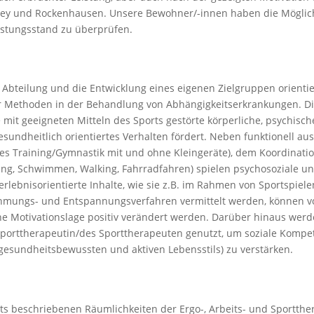
lzey und Rockenhausen. Unsere Bewohner/-innen haben die Möglich
eistungsstand zu überprüfen.
 Abteilung und die Entwicklung eines eigenen Zielgruppen orient
 Methoden in der Behandlung von Abhängigkeitserkrankungen. Die 
t geeigneten Mitteln des Sports gestörte körperliche, psychisch
undheitlich orientiertes Verhalten fördert. Neben funktionell au
eies Training/Gymnastik mit und ohne Kleingeräte), dem Koordinat
ling, Schwimmen, Walking, Fahrradfahren) spielen psychosoziale un
rlebnisorientierte Inhalte, wie sie z.B. im Rahmen von Sportspiel
mungs- und Entspannungsverfahren vermittelt werden, können vor
sche Motivationslage positiv verändert werden. Darüber hinaus w
Sporttherapeutin/des Sporttherapeuten genutzt, um soziale Kompe
esundheitsbewussten und aktiven Lebensstils) zu verstärken.
s beschriebenen Räumlichkeiten der Ergo-, Arbeits- und Sportth