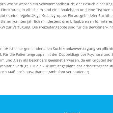
al pro Woche werden ein Schwimmbadbesuch, der Besuch einer Kege
Einrichtung in Albisheim sind eine Boulebahn und eine Tischtennis
gibt es eine regelmäßige Kreativgruppe. Ein ausgebildeter Suchthe
. Bisher konnten jährlich mindestens drei Urlaubsreisen für inter
W zur Verfügung. Die Freizeitangebote sind für die Bewohner/-inn
 GmbH ist einer gemeindenahen Suchtkrankenversorgung verpflichtet
l. Für die Patientengruppe mit der Doppeldiagnose Psychose und S
im und Alzey als besonders geeignet erwiesen, da ein Großteil der
hiatrie verfügt. Für die Zukunft ist geplant, das arbeitstherapeu
nach Maß noch auszubauen (Ambulant vor Stationär).