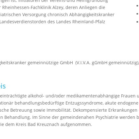
gen ist. Initiatoren der Vereins-und Heimgründung
r Rheinhessen-Fachklinik Alzey, deren Anliegen die
atrischen Versorgung chronisch Abhängigkeitskranker
Landesverdienstorden des Landes Rheinland-Pfalz
igkeitskranker gemeinnützige GmbH (V.I.V.A. gGmbH gemeinnützig),
is
nträchtigte alkohol- und/oder medikamentenabhängige Frauen un
tationär behandlungsbedürftige Entzugssyndrome, akute endogene 
rische Betreuung sowie Immobilität. Dekompensierte Erkrankungen
n Behandlung. Im Sinne der gemeindenahen Psychiatrie werden b
wie dem Kreis Bad Kreuznach aufgenommen.