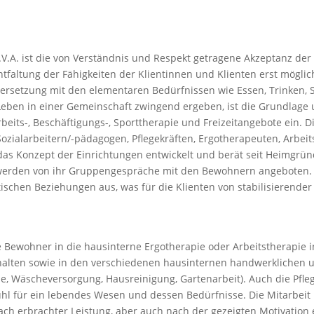
.V.A. ist die von Verständnis und Respekt getragene Akzeptanz de
ntfaltung der Fähigkeiten der Klientinnen und Klienten erst mögli
dersetzung mit den elementaren Bedürfnissen wie Essen, Trinken,
 Leben in einer Gemeinschaft zwingend ergeben, ist die Grundlage 
its-, Beschäftigungs-, Sporttherapie und Freizeitangebote ein. D
ozialarbeitern/-pädagogen, Pflegekräften, Ergotherapeuten, Arbei
t das Konzept der Einrichtungen entwickelt und berät seit Heimgr
werden von ihr Gruppengespräche mit den Bewohnern angeboten. Di
ischen Beziehungen aus, was für die Klienten von stabilisierender
 Bewohner in die hausinterne Ergotherapie oder Arbeitstherapie i
halten sowie in den verschiedenen hausinternen handwerklichen u
e, Wäscheversorgung, Hausreinigung, Gartenarbeit). Auch die Pfleg
hl für ein lebendes Wesen und dessen Bedürfnisse. Die Mitarbeit
 erbrachter Leistung, aber auch nach der gezeigten Motivation 