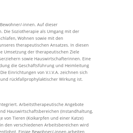
r Bewohner/-innen. Auf dieser
ch. Die Soziotherapie als Umgang mit der
 Schlafen, Wohnen sowie mit den
unseres therapeutischen Ansatzes. In diesen
ie Umsetzung der therapeutischen Ziele
tserziehern sowie Hauswirtschafterinnen. Eine
ündung die Geschäftsführung und Heimleitung
e Einrichtungen von V.I.V.A. zeichnen sich
 und rückfallprophylaktischer Wirkung ist.
ntegriert. Arbeitstherapeutische Angebote
nd Hauswirtschaftsbereichen (Instandhaltung,
e von Tieren (Koikarpfen und einer Katze)
 in den verschiedenen Arbeitsbereichen wird
entlohnt. Einige Bewohner/-innen arbeiten