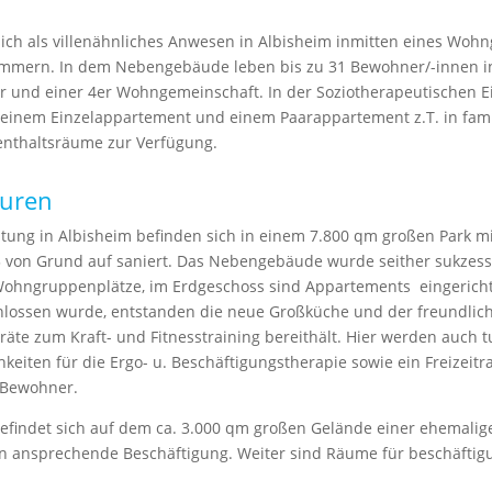
sich als villenähnliches Anwesen in Albisheim inmitten eines Wohn
zimmern. In dem Nebengebäude leben bis zu 31 Bewohner/-innen i
r und einer 4er Wohngemeinschaft. In der Soziotherapeutischen E
 einem Einzelappartement und einem Paarappartement z.T. in fami
nthaltsräume zur Verfügung.
turen
htung in Albisheim befinden sich in einem 7.800 qm großen Park 
3 von Grund auf saniert. Das Nebengebäude wurde seither sukzess
Wohngruppenplätze, im Erdgeschoss sind Appartements eingericht
chlossen wurde, entstanden die neue Großküche und der freundli
räte zum Kraft- und Fitnesstraining bereithält. Hier werden auch
iten für die Ergo- u. Beschäftigungstherapie sowie ein Freizeit
 Bewohner.
befindet sich auf dem ca. 3.000 qm großen Gelände einer ehemalige
n ansprechende Beschäftigung. Weiter sind Räume für beschäftig