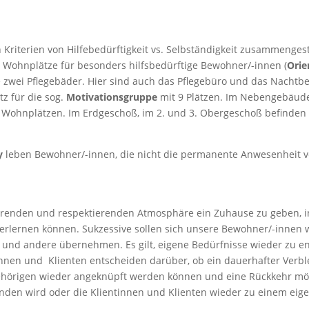
iterien von Hilfebedürftigkeit vs. Selbständigkeit zusammengest
4 Wohnplätze für besonders hilfsbedürftige Bewohner/-innen (
Orie
 zwei Pflegebäder. Hier sind auch das Pflegebüro und das Nachtbe
z für die sog.
Motivationsgruppe
mit 9 Plätzen. Im Nebengebäud
 Wohnplätzen. Im Erdgeschoß, im 2. und 3. Obergeschoß befinden
.
y
leben Bewohner/-innen, die nicht die permanente Anwesenheit 
ptierenden und respektierenden Atmosphäre ein Zuhause zu geben
erlernen können. Sukzessive sollen sich unsere Bewohner/-innen w
und andere übernehmen. Es gilt, eigene Bedürfnisse wieder zu e
nnen und Klienten entscheiden darüber, ob ein dauerhafter Verbl
ehörigen wieder angeknüpft werden können und eine Rückkehr mögl
en wird oder die Klientinnen und Klienten wieder zu einem eige